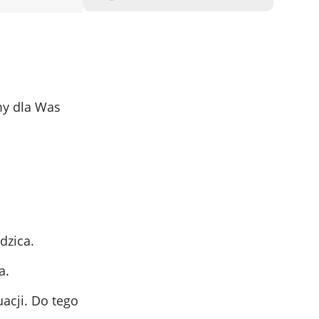
my dla Was
dzica.
a.
acji. Do tego