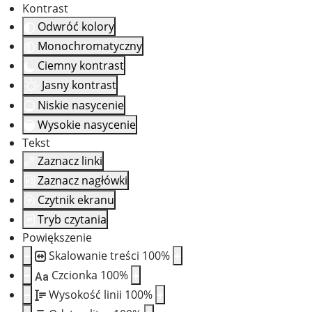
Kontrast
Odwróć kolory
Monochromatyczny
Ciemny kontrast
Jasny kontrast
Niskie nasycenie
Wysokie nasycenie
Tekst
Zaznacz linki
Zaznacz nagłówki
Czytnik ekranu
Tryb czytania
Powiększenie
Skalowanie treści
100
%
Czcionka
100
%
Aa
Wysokość linii
100
%