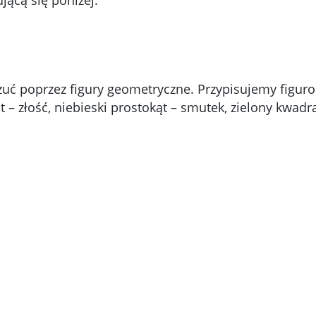
jącą się poniżej.
zuć poprzez figury geometryczne. Przypisujemy figur
 – złość, niebieski prostokąt – smutek, zielony kwadra