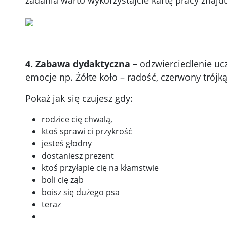
zadania warto wykorzystajcie kartę pracy znajdu
4. Zabawa dydaktyczna
– odzwierciedlenie uc
emocje np. Żółte koło – radość, czerwony trójkąt
Pokaż jak się czujesz gdy:
rodzice cię chwalą,
ktoś sprawi ci przykrość
jesteś głodny
dostaniesz prezent
ktoś przyłapie cię na kłamstwie
boli cię ząb
boisz się dużego psa
teraz