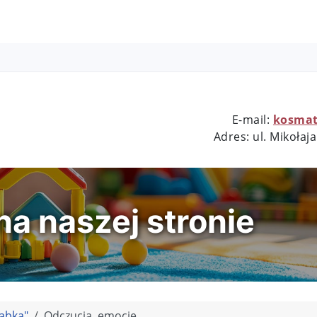
E-mail:
kosmat
nr 1
Adres: ul.
Mikołaja
a naszej stronie
abka"
Odczucia, emocje