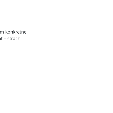
om konkretne
t – strach