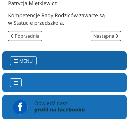
Patrycja Miętkiewicz
Kompetencje Rady Rodziców zawarte są
w Statucie przedszkola.
Poprzednia strona: Dzieci
Następna strona:
Poprzednia
Następna
MENU