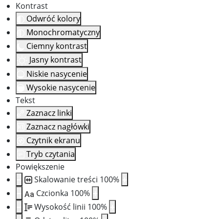
Kontrast
Odwróć kolory
Monochromatyczny
Ciemny kontrast
Jasny kontrast
Niskie nasycenie
Wysokie nasycenie
Tekst
Zaznacz linki
Zaznacz nagłówki
Czytnik ekranu
Tryb czytania
Powiększenie
Skalowanie treści
100
%
Czcionka
100
%
Aa
Wysokość linii
100
%