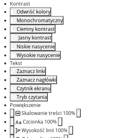
Kontrast
Odwróć kolory
Monochromatyczny
Ciemny kontrast
Jasny kontrast
Niskie nasycenie
Wysokie nasycenie
Tekst
Zaznacz linki
Zaznacz nagłówki
Czytnik ekranu
Tryb czytania
Powiększenie
Skalowanie treści
100
%
Czcionka
100
%
Aa
Wysokość linii
100
%