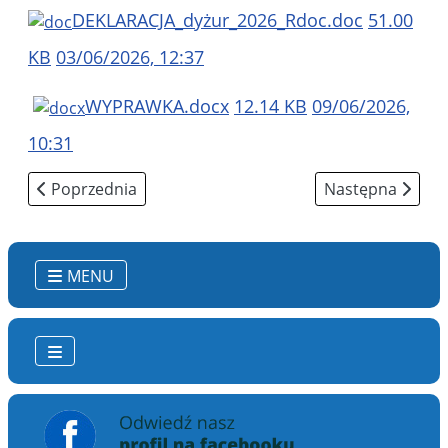
DEKLARACJA_dyżur_2026_Rdoc.doc
51.00
KB
03/06/2026, 12:37
WYPRAWKA.docx
12.14 KB
09/06/2026,
10:31
Poprzednia strona: Przedszkolny E-mentor
Następna strona
Poprzednia
Następna
MENU