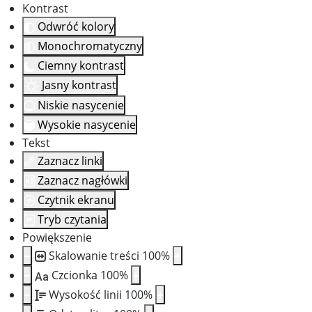
Kontrast
Odwróć kolory
Monochromatyczny
Ciemny kontrast
Jasny kontrast
Niskie nasycenie
Wysokie nasycenie
Tekst
Zaznacz linki
Zaznacz nagłówki
Czytnik ekranu
Tryb czytania
Powiększenie
Skalowanie treści
100
%
Czcionka
100
%
Aa
Wysokość linii
100
%