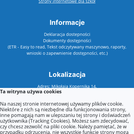
otwiera się w nowy
Strony internetowe dla szkół
Informacje
Deklaracja dostepności
Dokumenty dostępności
(ETR - Easy to read, Tekst odczytywany maszynowo, raporty,
wnioski o zapewnienie dostępności, etc.)
Lokalizacja
Adres: Mikołaja Kopernika 14,
Ta witryna używa cookies
62-500 Konin
Na naszej stronie internetowej używamy plików cookie.
Niektóre z nich są niezbędne dla funkcjonowania strony,
inne pomagają nam w ulepszaniu tej strony i doświadczeń
Kontakt
użytkownika (Tracking Cookies). Możesz sam zdecydować,
czy chcesz zezwolić na pliki cookie. Należy pamiętać, że w
Tel: 63 242 95 27
przypadku odrzucenia, nie wszystkie funkcje strony mogą