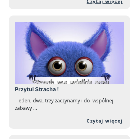
Przej
Czytaj więcej
Przytul Stracha !
Jeden, dwa, trzy zaczynamy i do wspólnej
zabawy ...
Przej
Czytaj więcej