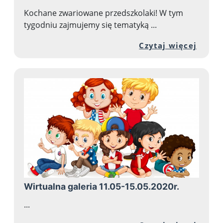
Kochane zwariowane przedszkolaki! W tym
tygodniu zajmujemy się tematyką ...
Przej
Czytaj więcej
Wirtualna galeria 11.05-15.05.2020r.
...