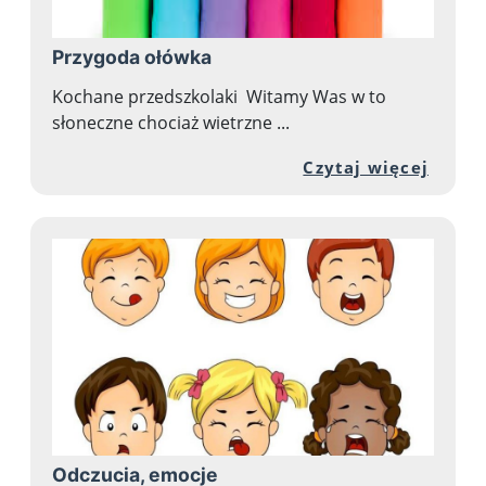
Przygoda ołówka
Kochane przedszkolaki Witamy Was w to
słoneczne chociaż wietrzne ...
Przej
Czytaj więcej
Odczucia, emocje