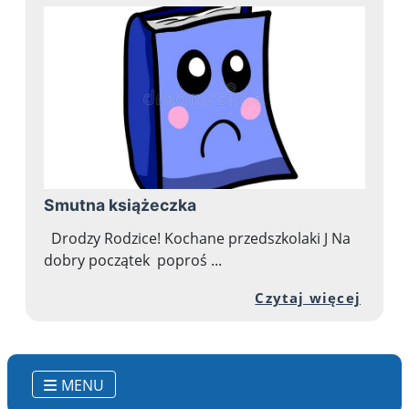
Smutna książeczka
Drodzy Rodzice! Kochane przedszkolaki J Na
dobry początek poproś ...
Przej
Czytaj więcej
MENU