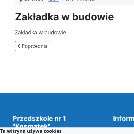
Zakładka w budowie
Zakładka w budowie
Poprzednia strona: Kontakt
Poprzednia
Przedszkole nr 1
Inform
"Kosmatek"
Deklara
Ta witryna używa cookies
w Koninie