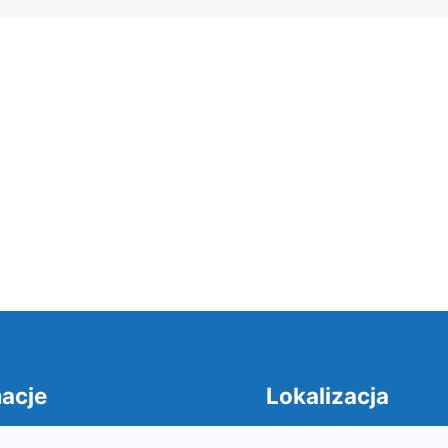
acje
Lokalizacja
cja dostepności
Adres: Mikołaja Kopernika 