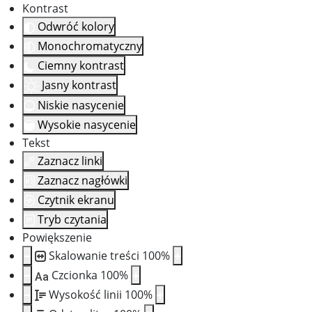
Kontrast
Odwróć kolory
Monochromatyczny
Ciemny kontrast
Jasny kontrast
Niskie nasycenie
Wysokie nasycenie
Tekst
Zaznacz linki
Zaznacz nagłówki
Czytnik ekranu
Tryb czytania
Powiększenie
Skalowanie treści
100
%
Czcionka
100
%
Aa
Wysokość linii
100
%