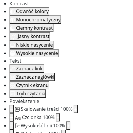
Kontrast
Odwróć kolory
Monochromatyczny
Ciemny kontrast
Jasny kontrast
Niskie nasycenie
Wysokie nasycenie
Tekst
Zaznacz linki
Zaznacz nagłówki
Czytnik ekranu
Tryb czytania
Powiększenie
Skalowanie treści
100
%
Czcionka
100
%
Aa
Wysokość linii
100
%