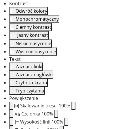
Kontrast
Odwróć kolory
Monochromatyczny
Ciemny kontrast
Jasny kontrast
Niskie nasycenie
Wysokie nasycenie
Tekst
Zaznacz linki
Zaznacz nagłówki
Czytnik ekranu
Tryb czytania
Powiększenie
Skalowanie treści
100
%
Czcionka
100
%
Aa
Wysokość linii
100
%