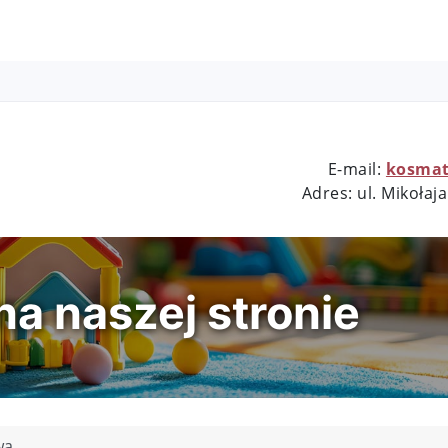
E-mail:
kosmat
nr 1
Adres: ul.
Mikołaja
a naszej stronie
wa