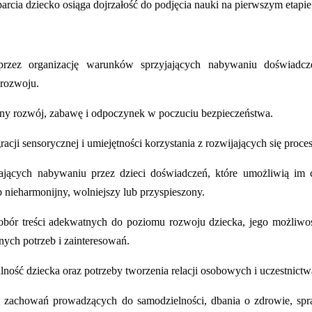
rcia dziecko osiąga dojrzałość do podjęcia nauki na pierwszym etapie
oprzez organizację warunków sprzyjających nabywaniu doświadc
rozwoju.
y rozwój, zabawę i odpoczynek w poczuciu bezpieczeństwa.
acji sensorycznej i umiejętności korzystania z rozwijających się pro
ających nabywaniu przez dzieci doświadczeń, które umożliwią im 
 nieharmonijny, wolniejszy lub przyspieszony.
 dobór treści adekwatnych do poziomu rozwoju dziecka, jego możliwo
ch potrzeb i zainteresowań.
ność dziecka oraz potrzeby tworzenia relacji osobowych i uczestnictw
i zachowań prowadzących do samodzielności, dbania o zdrowie, sp