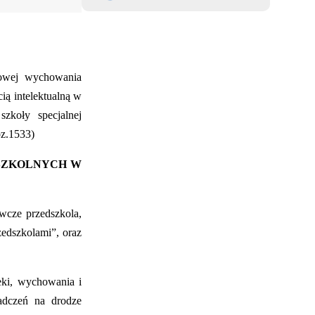
mowej wychowania
ią intelektualną w
zkoły specjalnej
oz.1533)
SZKOLNYCH W
wcze przedszkola,
edszkolami”, oraz
eki, wychowania i
adczeń na drodze