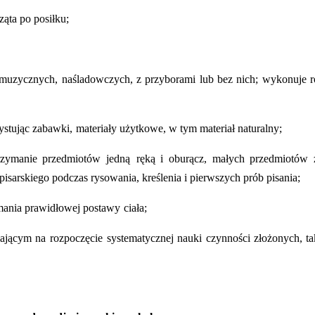
ząta po posiłku;
 muzycznych,
naśladowczych, z przyborami lub bez nich; wykonuje r
ystując zabawki,
materiały użytkowe, w tym materiał naturalny;
trzymanie przedmiotów jedną
ręką i oburącz, małych przedmiotów
arskiego podczas rysowania, kreślenia i pierwszych prób pisania;
mania prawidłowej postawy
ciała;
lającym na rozpoczęcie
systematycznej nauki czynności złożonych, tak