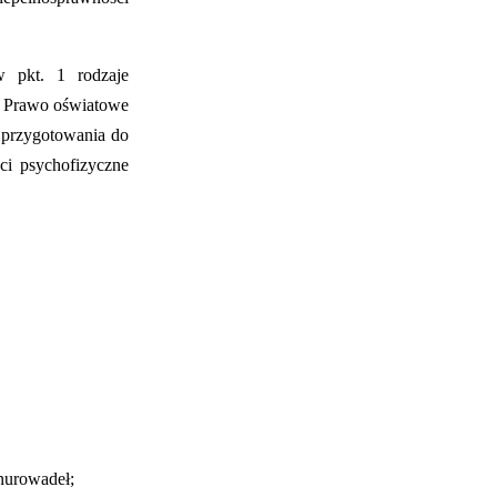
w pkt. 1 rodzaje
 – Prawo oświatowe
i przygotowania do
i psychofizyczne
znurowadeł;