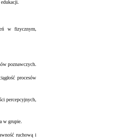
 edukacji.
zeń w fizycznym,
cesów poznawczych.
ciągłość procesów
ści percepcyjnych,
a w grupie.
rawność ruchową i