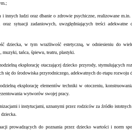
ym.;
i innych ludzi oraz dbanie o zdrowie psychiczne, realizowane m.in.
u oraz sytuacji zadaniowych, uwzględniających treści adekwatne d
ść dziecka, w tym wrażliwość estetyczną, w odniesieniu do wiel
muzyki, tańca, śpiewu, teatru, plastyki.
zielną eksplorację otaczającej dziecko przyrody, stymulujących roz
h się do środowiska przyrodniczego, adekwatnych do etapu rozwoju d
zielną eksplorację elementów techniki w otoczeniu, konstruowania
rezentowania wytworów swojej pracy.
izacjami i instytucjami, uznanymi przez rodziców za źródło istotnych 
 dziecka.
cji prowadzących do poznania przez dziecko wartości i norm spo