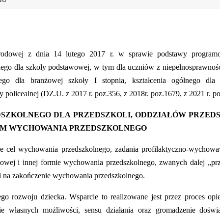
arodowej z dnia 14 lutego 2017 r. w sprawie podstawy progra
ego dla szkoły podstawowej, w tym dla uczniów z niepełnosprawnośc
go dla branżowej szkoły I stopnia, kształcenia ogólnego dla s
y policealnej (DZ.U. z 2017 r. poz.356, z 2018r. poz.1679, z 2021 r. p
SZKOLNEGO DLA PRZEDSZKOLI, ODDZIAŁÓW PRZED
RM WYCHOWANIA PRZEDSZKOLNEGO
cel wychowania przedszkolnego, zadania profilaktyczno-wychowa
wej i innej formie wychowania przedszkolnego, zwanych dalej „prz
eci na zakończenie wychowania przedszkolnego.
o rozwoju dziecka. Wsparcie to realizowane jest przez proces opi
ie własnych możliwości, sensu działania oraz gromadzenie doświ