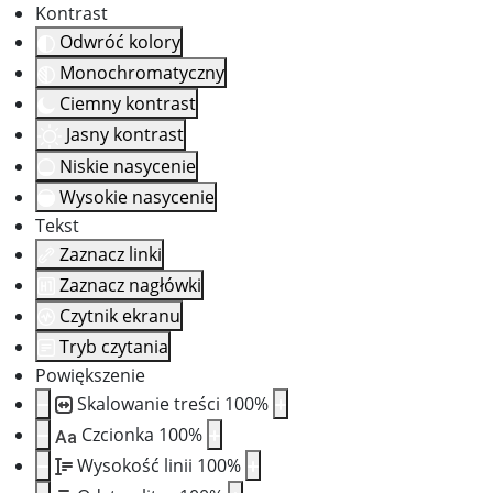
Kontrast
Odwróć kolory
Monochromatyczny
Ciemny kontrast
Jasny kontrast
Niskie nasycenie
Wysokie nasycenie
Tekst
Zaznacz linki
Zaznacz nagłówki
Czytnik ekranu
Tryb czytania
Powiększenie
Skalowanie treści
100
%
Czcionka
100
%
Aa
Wysokość linii
100
%