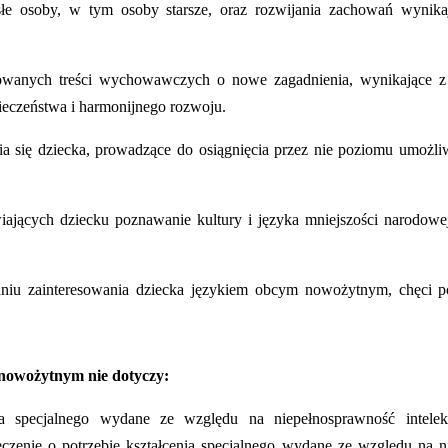
osłe osoby, w tym osoby starsze, oraz rozwijania zachowań wynika
izowanych treści wychowawczych o nowe zagadnienia, wynikające z
pieczeństwa i harmonijnego rozwoju.
 się dziecka, prowadzące do osiągnięcia przez nie poziomu umożliw
ających dziecku poznawanie kultury i języka mniejszości narodowej 
aniu zainteresowania dziecka językiem obcym nowożytnym, chęci 
 nowożytnym nie dotyczy:
nia specjalnego wydane ze względu na niepełnosprawność intele
zenie o potrzebie kształcenia specjalnego wydane ze względu na n