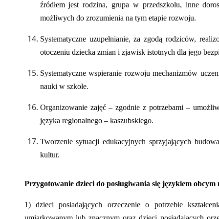
źródłem jest rodzina, grupa w przedszkolu, inne dor
możliwych do zrozumienia na tym etapie rozwoju.
Systematyczne uzupełnianie, za zgodą rodziców, real
otoczeniu dziecka zmian i zjawisk istotnych dla jego bez
Systematyczne wspieranie rozwoju mechanizmów uczenia
nauki w szkole.
Organizowanie zajęć – zgodnie z potrzebami – umożliwi
języka regionalnego – kaszubskiego.
Tworzenie sytuacji edukacyjnych sprzyjających budow
kultur.
Przygotowanie dzieci do posługiwania się językiem obcym
1) dzieci posiadających orzeczenie o potrzebie kształce
umiarkowanym lub znacznym oraz dzieci posiadających orzec