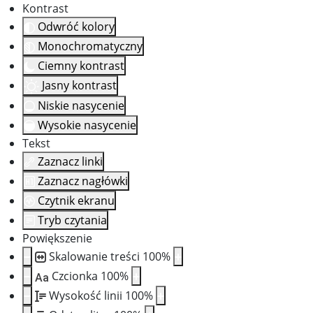
Kontrast
Odwróć kolory
Monochromatyczny
Ciemny kontrast
Jasny kontrast
Niskie nasycenie
Wysokie nasycenie
Tekst
Zaznacz linki
Zaznacz nagłówki
Czytnik ekranu
Tryb czytania
Powiększenie
Skalowanie treści
100
%
Czcionka
100
%
Aa
Wysokość linii
100
%