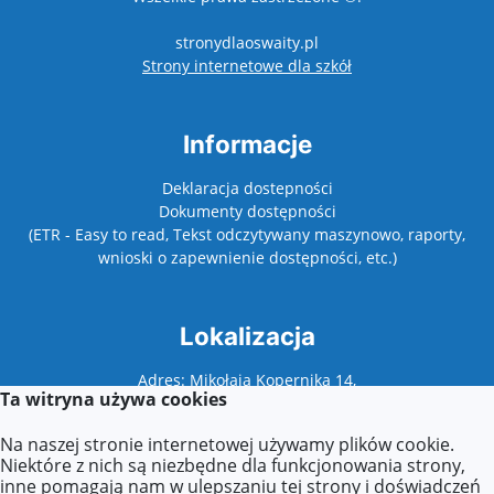
stronydlaoswaity.pl
otwiera się w nowy
Strony internetowe dla szkół
Informacje
Deklaracja dostepności
Dokumenty dostępności
(ETR - Easy to read, Tekst odczytywany maszynowo, raporty,
wnioski o zapewnienie dostępności, etc.)
Lokalizacja
Adres: Mikołaja Kopernika 14,
Ta witryna używa cookies
62-500 Konin
Na naszej stronie internetowej używamy plików cookie.
Niektóre z nich są niezbędne dla funkcjonowania strony,
inne pomagają nam w ulepszaniu tej strony i doświadczeń