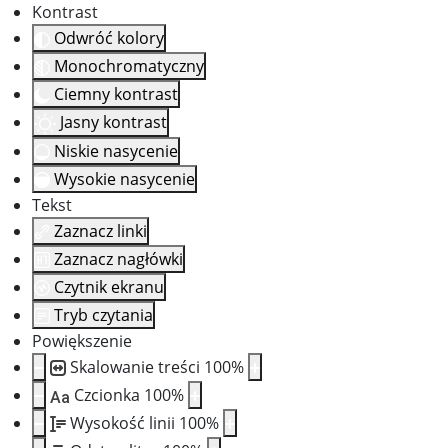
Kontrast
Odwróć kolory
Monochromatyczny
Ciemny kontrast
Jasny kontrast
Niskie nasycenie
Wysokie nasycenie
Tekst
Zaznacz linki
Zaznacz nagłówki
Czytnik ekranu
Tryb czytania
Powiększenie
Skalowanie treści
100
%
Czcionka
100
%
Aa
Wysokość linii
100
%