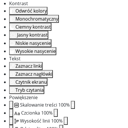
Kontrast
Odwróć kolory
Monochromatyczny
Ciemny kontrast
Jasny kontrast
Niskie nasycenie
Wysokie nasycenie
Tekst
Zaznacz linki
Zaznacz nagłówki
Czytnik ekranu
Tryb czytania
Powiększenie
Skalowanie treści
100
%
Czcionka
100
%
Aa
Wysokość linii
100
%