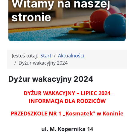
Witamy na naszej
stronie
Jesteś tutaj:
Start
Aktualności
Dyżur wakacyjny 2024
Dyżur wakacyjny 2024
DYŻUR WAKACYJNY – LIPIEC 2024
INFORMACJA DLA RODZICÓW
PRZEDSZKOLE NR 1 „Kosmatek” w Koninie
ul. M. Kopernika 14