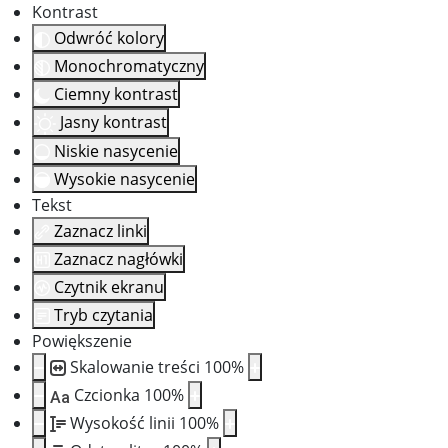
Kontrast
Odwróć kolory
Monochromatyczny
Ciemny kontrast
Jasny kontrast
Niskie nasycenie
Wysokie nasycenie
Tekst
Zaznacz linki
Zaznacz nagłówki
Czytnik ekranu
Tryb czytania
Powiększenie
Skalowanie treści
100
%
Czcionka
100
%
Aa
Wysokość linii
100
%