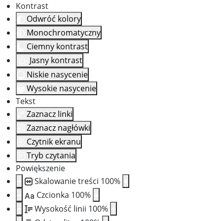
Kontrast
Odwróć kolory
Monochromatyczny
Ciemny kontrast
Jasny kontrast
Niskie nasycenie
Wysokie nasycenie
Tekst
Zaznacz linki
Zaznacz nagłówki
Czytnik ekranu
Tryb czytania
Powiększenie
Skalowanie treści
100
%
Czcionka
100
%
Aa
Wysokość linii
100
%