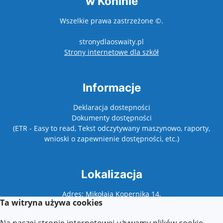
w Koninie
Wszelkie prawa zastrzeżone ©.
stronydlaoswaity.pl
otwiera się w nowy
Strony internetowe dla szkół
Informacje
Deklaracja dostepności
Dokumenty dostępności
(ETR - Easy to read, Tekst odczytywany maszynowo, raporty,
wnioski o zapewnienie dostępności, etc.)
Lokalizacja
Adres: Mikołaja Kopernika 14,
Ta witryna używa cookies
62-500 Konin
Na naszej stronie internetowej używamy plików cookie.