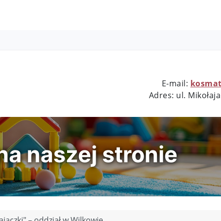
E-mail:
kosmat
nr 1
Adres: ul.
Mikołaja
a naszej stronie
jączki" – oddział w Wilkowie