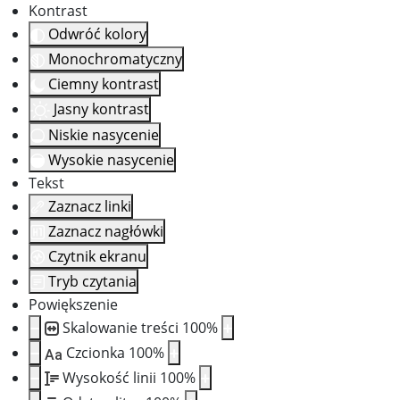
Kontrast
Odwróć kolory
Monochromatyczny
Ciemny kontrast
Jasny kontrast
Niskie nasycenie
Wysokie nasycenie
Tekst
Zaznacz linki
Zaznacz nagłówki
Czytnik ekranu
Tryb czytania
Powiększenie
Skalowanie treści
100
%
Czcionka
100
%
Aa
Wysokość linii
100
%