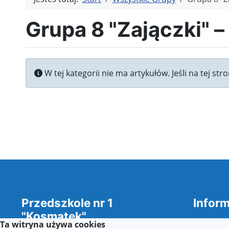
Grupa 8 "Zajączki" –
Informacja
W tej kategorii nie ma artykułów. Jeśli na tej st
Przedszkole nr 1
Inform
"Kosmatek"
Deklara
Ta witryna używa cookies