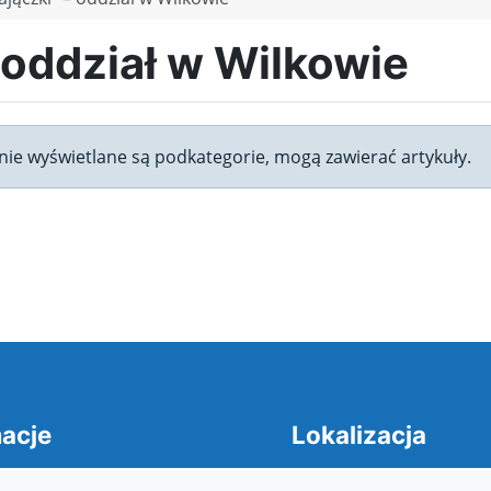
 oddział w Wilkowie
ronie wyświetlane są podkategorie, mogą zawierać artykuły.
acje
Lokalizacja
cja dostepności
Adres: Mikołaja Kopernika 