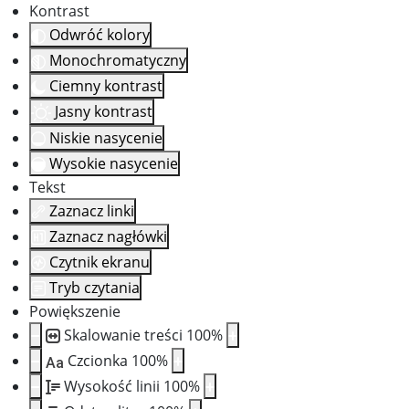
Kontrast
Odwróć kolory
Monochromatyczny
Ciemny kontrast
Jasny kontrast
Niskie nasycenie
Wysokie nasycenie
Tekst
Zaznacz linki
Zaznacz nagłówki
Czytnik ekranu
Tryb czytania
Powiększenie
Skalowanie treści
100
%
Czcionka
100
%
Aa
Wysokość linii
100
%