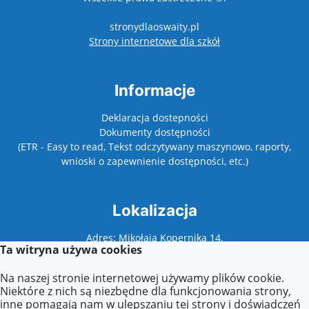
stronydlaoswaity.pl
otwiera się w nowy
Strony internetowe dla szkół
Informacje
Deklaracja dostepności
Dokumenty dostępności
(ETR - Easy to read, Tekst odczytywany maszynowo, raporty,
wnioski o zapewnienie dostępności, etc.)
Lokalizacja
Adres: Mikołaja Kopernika 14,
Ta witryna używa cookies
62-500 Konin
Na naszej stronie internetowej używamy plików cookie.
Niektóre z nich są niezbędne dla funkcjonowania strony,
inne pomagają nam w ulepszaniu tej strony i doświadczeń